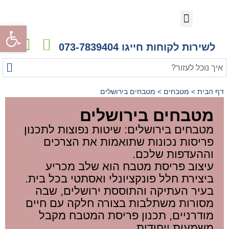
המטבחים שלנו
קורס עיצוב מטבחים
לקוחות ממליצים
לקוחות ממליצים
גלריית פרויקטים
מעצבים ואדריכלים
הדמיות ריאליסטיות
פתח
לשירות לקוחות חייגו 073-7839404
דף הבית
>
מטבחים
>
מטבחים בירושלים
מטבחים בירושלים
מטבחים בירושלים: שיטות נפוצות לתכנון
פריסות נכונות שתואמות את הצרכים
וההעדפות שלכם.
עיצוב פריסת מטבח הוא שלב מכריע
ביצירת חלל פונקציונלי ואסתטי בכל בית.
בעיר העתיקה והתוססת ירושלים, שבה
מסורות משתלבות בצורה חלקה עם חיים
מודרניים, תכנון פריסת המטבח מקבל
משמעות ייחודית.